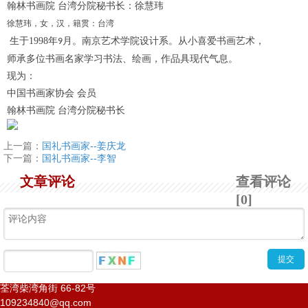
翰林书画院 台湾分院秘书长
：徐慧玮
徐慧玮，女，汉，籍贯：台湾
生于
1998
年
月。南京艺术学院设计系。从小喜爱书画艺术，
9
师承多位书画名家学习书法、绘画，作品具现代气息。
现为：
中国书画家协会 会员
翰林书画院 台湾分院秘书长
上一篇：
国礼书画家--姜庆龙
下一篇：
国礼书画家--李智
文章评论
查看评论
[0]
荃湾柴湾角街
66-82
号
109234840@qq.com