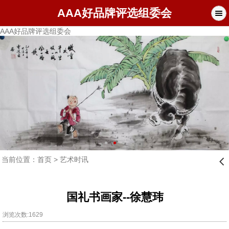
AAA好品牌评选组委会
AAA好品牌评选组委会
当前位置：
首页
>
艺术时讯
󰊒
国礼书画家--徐慧玮
浏览次数:1629