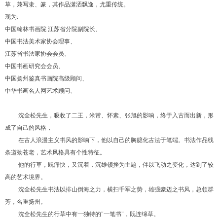
草，兼写隶、篆，其作品潇洒飘逸，尤重传统。
现为:
中国翰林书画院 江苏省分院副院长、
中国书法美术家协会理事、
江苏省书法家协会会员、
中国书画研究会会员、
中国扬州鉴真书画院高级顾问、
中华书画名人网艺术顾问、
沈全松先生，吸收了二王，米芾、怀素、张旭的影响，终于入古而出新，形
成了自己的风格，
在古人浪漫主义书风的影响下，他以自己的胸臆化古法于笔端。书法作品线
条遒劲苍老，艺术风格具有个性特征。
他的行草，既痛快，又沉着，沉雄顿挫为主题，伴以飞动之变化，达到了较
高的艺术境界。
沈全松先生书法以排山倒海之力，横扫千军之势，雄强豪迈之书风，总领群
芳，名重扬州。
1
2
3
沈全松先生的行草中有一独特的"一笔书"，既连绵草。