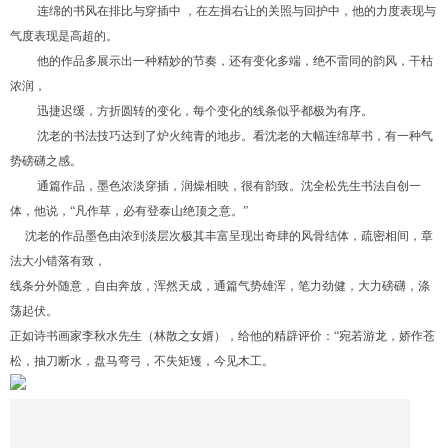
连绵的书风在排比与穿插中 ，在左揖右让的关照与回护中，他的力度表现与
气度表现是高超的。
他的作品多展示出一种精妙的节奏，还有变化多端，绝不雷同的韵风，干枯
浓润，
迅捷迟缓，方折圆转的变化，每个变化的线条似乎都极为有序。
沈老的书法技巧达到了炉火纯青的地步。看沈老的大幅连绵草书，有一种气
势磅礴之感。
通篇作品，墨色浓淡穿插，润燥相映，很有韵致。沈全松先生书法自创一
体，他说，“凡作草，必有登泰山绝顶之意。”
沈老的作品墨色由浓到淡层次极其丰富呈现出奇肆的风骨结体，疏密相间，章
法大小错落有致，
线条分外随意，自由奔放，浑然天成，通篇气势雄浑，笔力劲健，大力磅礴，涤
荡起伏。
正如诗书画家李秋水先生（林散之女婿），给他的精辟评价：“宛若游龙，娇作苍
松，抽刀断水，盘马弯弓，不失矩矱，今见木工。