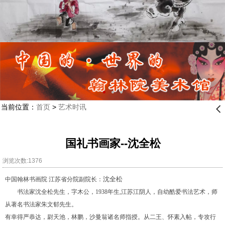
当前位置：
首页
>
艺术时讯
󰊒
国礼书画家--沈全松
浏览次数:1376
沈全松
中国翰林书画院 江苏省分院副院长：
书法家沈全松先生，字木公，1938年生,江苏江阴人，自幼酷爱书法艺术，师
从著名书法家朱文郁先生。
有幸得严恭达，尉天池，林鹏，沙曼翁诸名师指授。从二王、怀素入帖，专攻行