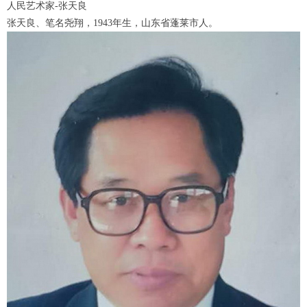
人民艺术家-张天良
张天良、笔名尧翔，1943年生，山东省蓬莱市人。